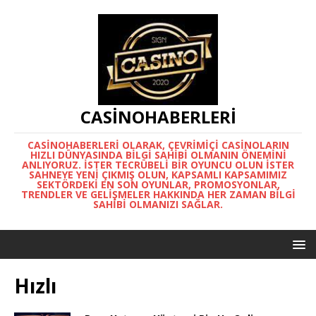
CASINOHABERLERI
CASINOHABERLERI OLARAK, ÇEVRIMIÇI CASINOLARIN
HIZLI DÜNYASINDA BILGI SAHIBI OLMANIN ÖNEMINI
ANLIYORUZ. İSTER TECRÜBELI BIR OYUNCU OLUN ISTER
SAHNEYE YENI ÇIKMIŞ OLUN, KAPSAMLI KAPSAMIMIZ
SEKTÖRDEKI EN SON OYUNLAR, PROMOSYONLAR,
TRENDLER VE GELIŞMELER HAKKINDA HER ZAMAN BILGI
SAHIBI OLMANIZI SAĞLAR.
Hızlı