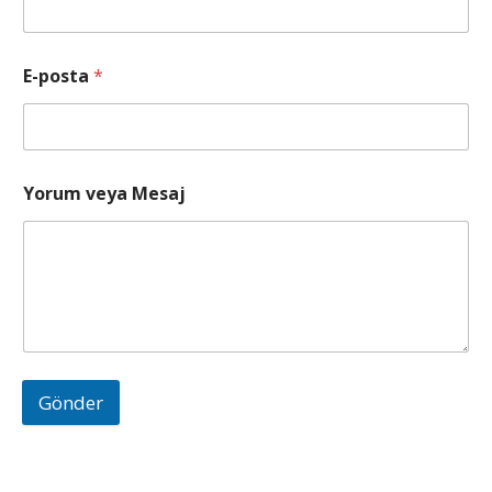
E-posta
*
Yorum veya Mesaj
Gönder